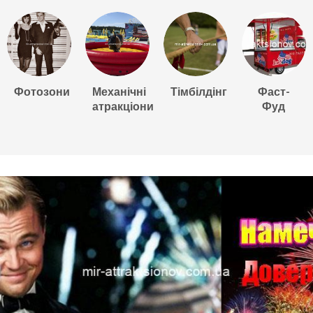
Фотозони
Механічні
Тімбілдінг
Фаст-
атракціони
Фуд