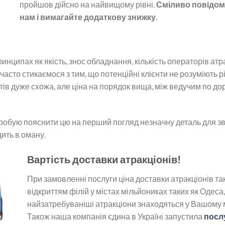
пройшов дійсно на найвищому рівні.
Сміливо повідомл
нам і вимагайте додаткову знижку.
нципах як якість, знос обладнання, кількість операторів атра
 часто стикаємося з тим, що потенційні клієнти не розуміють р
утів дуже схожа, але ціна на порядок вища, між ведучим по 
пробую пояснити цю на перший погляд незначну деталь для зв
дить в оману.
Вартість доставки атракціонів!
При замовленні послуги ціна доставки атракціонів так
відкриттям філій у містах мільйониках таких як Одеса, 
найзатребуваніші атракціони знаходяться у Вашому мі
Також наша компанія єдина в Україні запустила
посл