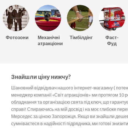
Фотозони
Механічні
Тімбілдінг
Фаст-
атракціони
Фуд
Знайшли ціну нижчу?
Шановний відвідувач нашого інтернет-магазину ( потен
менеджер компанії «Світ атракціонів» ми протягом 10
обладнання та організацією свята під ключ, що гарантує я
справі! Спираючись на мій досвід і на моє глибоке пер
Мерседес за ціною Запорожця. Якщо ви знайшли дешевше
сумніваєтеся в надійності підрядника, ми готові знизит