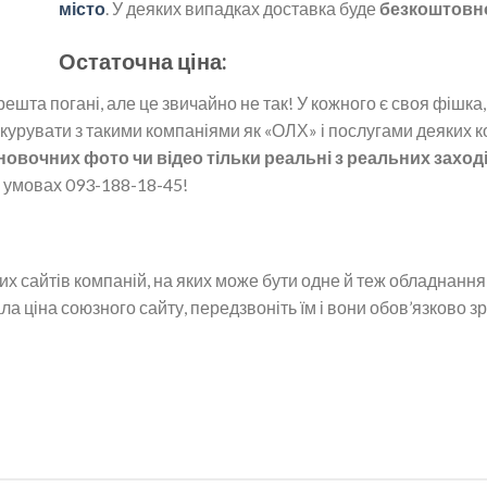
місто
. У деяких випадках доставка буде
безкоштовною
Остаточна ціна:
ешта погані, але це звичайно не так! У кожного є своя фішка,
урувати з такими компаніями як «ОЛХ» і послугами деяких комп
овочних фото чи відео тільки реальні з реальних заході
х умовах 093-188-18-45!
х сайтів компаній, на яких може бути одне й теж обладнання
 ціна союзного сайту, передзвоніть їм і вони обов’язково з