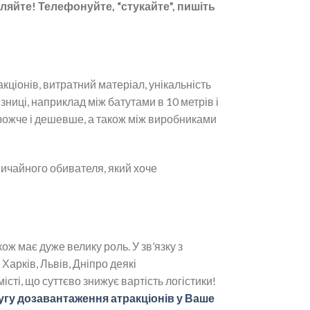
яйте! Телефонуйте, “стукайте”, пишіть
кціонів, витратний матеріал, унікальність
ізниці, наприклад між батутами в 10 метрів і
дорожче і дешевше, а також між виробниками
ичайного обивателя, який хоче
ож має дуже велику роль. У зв’язку з
Харків, Львів, Дніпро деякі
сті, що суттєво знижує вартість логістики!
угу дозавантаження атракціонів у Ваше