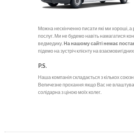
Можна нескінченно писати які ми хороші, а р
послуг. Ми не будемо навіть намагатися конк
ведмедику.
На нашому сайті немає постан
підемо на зустріч клієнту на взаємовигідни
P.S.
Наша компанія складається з кількох союзни
Величезне прохання якщо Вас не влаштувала
солідарна з ціною моїх колег.
.