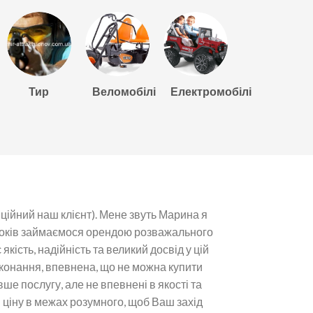
Тир
Веломобілі
Електромобілі
ційний наш клієнт). Мене звуть Марина я
 років займаємося орендою розважального
кість, надійність та великий досвід у цій
еконання, впевнена, що не можна купити
 послугу, але не впевнені в якості та
и ціну в межах розумного, щоб Ваш захід