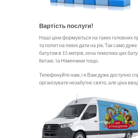
Вартість послуги!
Наші ціни формуються на таких головних при
та попит на певні дати на рік. Так само дуже
батутом в 15 метрів, хоча тематика цих бат
Китаю. та Німеччини тощо.
Телефонуйте нам, і я Вам дуже доступно с
організувати незабутнє свято, але ціна вво