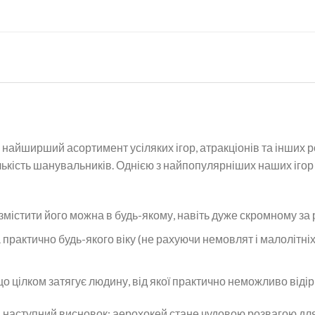
найширший асортимент усіляких ігор, атракціонів та інших ро
лькість шанувальників. Однією з найпопулярніших наших ігор 
озмістити його можна в будь-якому, навіть дуже скромному за
практично будь-якого віку (не рахуючи немовлят і малолітніх 
що цілком затягує людину, від якої практично неможливо віді
наступний висновок: аерохокей стане чудовою розвагою для г