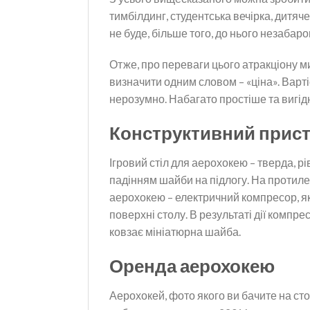
тимбілдинг, студентська вечірка, дитяч
не буде, більше того, до нього незабар
Отже, про переваги цього атракціону м
визначити одним словом – «ціна». Варт
нерозумно. Набагато простіше та вигідн
Конструктивний прист
Ігровий стіл для аерохокею – тверда, 
падінням шайби на підлогу. На протиле
аерохокею – електричний компресор, як
поверхні столу. В результаті дії компр
ковзає мініатюрна шайба.
Оренда аерохокею
Аерохокей, фото якого ви бачите на стор