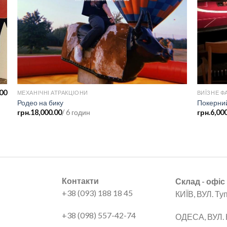
.00
МЕХАНІЧНІ АТРАКЦІОНИ
ВИЇЗНЕ Ф
Родео на бику
Покерний
грн.
18,000.00
/ 6 годин
грн.
6,00
Контакти
Склад - офіс
+38 (093) 188 18 45
КИЇВ, ВУЛ. Ту
+38 (098) 557-42-74
ОДЕСА, ВУЛ. 