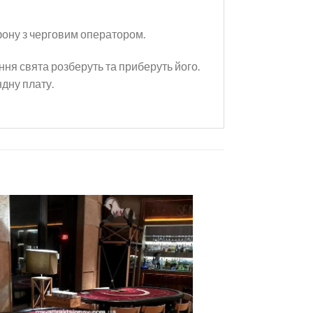
фону з черговим оператором.
ення свята розберуть та приберуть його.
дну плату.