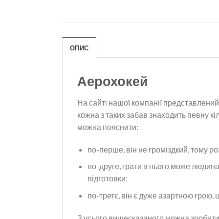
ОПИС
Аерохокей
На сайті нашої компанії представлений 
кожна з таких забав знаходить певну кі
можна пояснити:
по-перше, він не громіздкий, тому р
по-друге, грати в нього може людина 
підготовки;
по-третє, він є дуже азартною грою, 
З усього вищесказаного можна зробити 