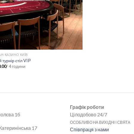
АН-КАЗИНО КИЇВ
ВОДНІ АТРАКЦІОНИ
 турнір стіл VIP
Надувні каяки
0.00
/ 4 години
грн.
1,500.00
/ 6 годин
Графік роботи
полєва 1б
Цілодобово 24/7
ОСОБЛИВО НА ВИХІДНІ І СВЯТА
Катеринінська 17
Співпраця з нами