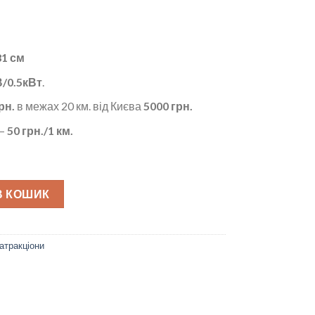
81 см
/0.5кВт
.
рн.
в межах 20 км. від Києва
5000 грн.
 –
50
грн./1 км.
В КОШИК
 атракціони