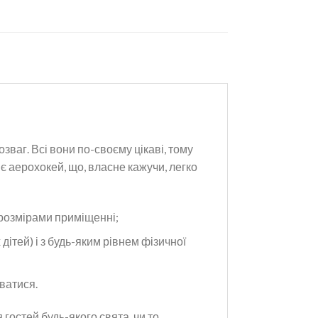
зваг. Всі вони по-своєму цікаві, тому
є аерохокей, що, власне кажучи, легко
 розмірами приміщенні;
дітей) і з будь-яким рівнем фізичної
рватися.
остей будь-якого свята, чи то