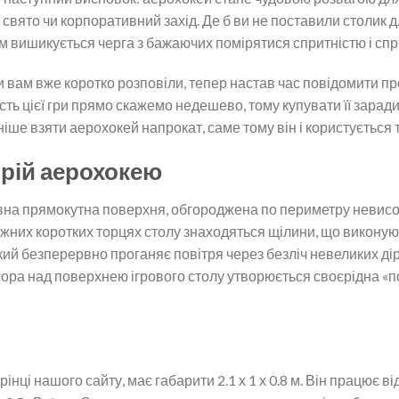
е свято чи корпоративний захід. Де б ви не поставили столик 
ом вишикується черга з бажаючих помірятися спритністю і спр
и вам вже коротко розповіли, тепер настав час повідомити пр
ість цієї гри прямо скажемо недешево, тому купувати її зара
іше взяти аерохокей напрокат, саме тому він і користується 
рій аерохокею
рівна прямокутна поверхня, обгороджена по периметру невис
жних коротких торцях столу знаходяться щілини, що виконую
ий безперервно проганяє повітря через безліч невеликих дір
есора над поверхнею ігрового столу утворюється своєрідна «по
інці нашого сайту, має габарити 2.1 х 1 х 0.8 м. Він працює 