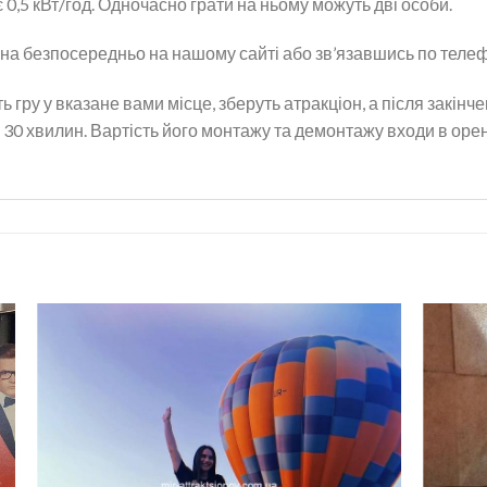
0,5 кВт/год. Одночасно грати на ньому можуть дві особи.
на безпосередньо на нашому сайті або зв’язавшись по теле
 гру у вказане вами місце, зберуть атракціон, а після закінч
30 хвилин. Вартість його монтажу та демонтажу входи в орен