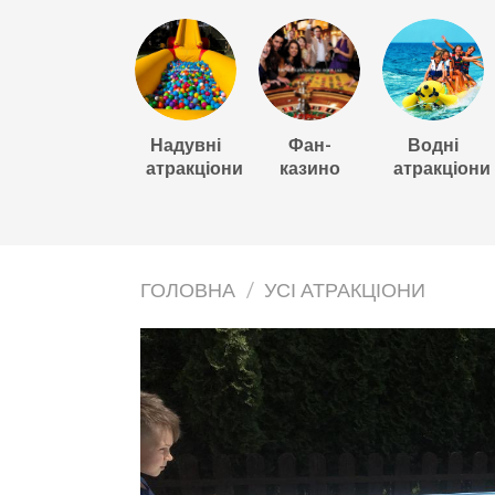
Надувні
Фан-
Водні
атракціони
казино
атракціони
ГОЛОВНА
/
УСІ АТРАКЦІОНИ