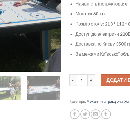
Наявність інструктора:
є
Монтаж
60 хв.
Розмір столу:
213 * 112 * 
Доступ до електрики
220В
Доставка по Києву
3500 г
За межами Київської обл.
Аерохокей кількість
ДОДАТИ 
Категорії:
Механічні атракціони
,
Усі