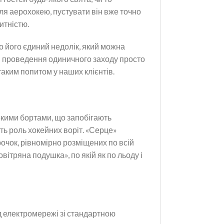
для аерохокею, пустувати він вже точно
итністю.
о його єдиний недолік, який можна
ди проведення одиничного заходу просто
таким попитом у наших клієнтів.
окими бортами, що запобігають
ть роль хокейних воріт. «Серце»
очок, рівномірно розміщених по всій
вітряна подушка», по якій як по льоду і
від електромережі зі стандартною