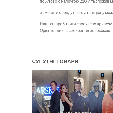
побутовою напругою 220 V та споживає 
Замовити оренду цього атракціону мож
Наші співробітники своєчасно привезуть
Орієнтовний час збирання аерохокею – 
СУПУТНІ ТОВАРИ