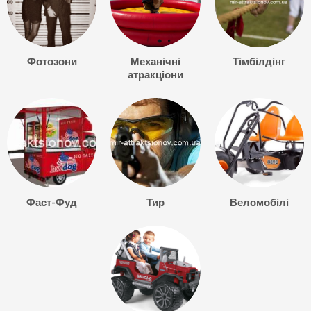
Фотозони
Механічні
Тімбілдінг
атракціони
Фаст-Фуд
Тир
Веломобілі