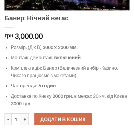
Банер: Нічний вегас
3,000.00
грн.
Розмір: (Д х В)
3000 х 2000 мм.
Монтаж-демонтаж:
включений
Комплектація: Банер (Величезний вибір -Казино,
Чикаго працюємо з макетами)
Час оренди:
6 годин
Доставка по Києву
2000 грн.
в межах 20 км.
від Києва
3000 грн.
Банер: Нічний вегас кількість
ДОДАТИ В КОШИК