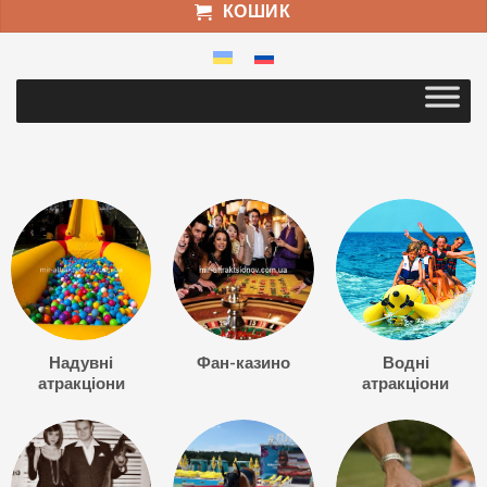
КОШИК
Надувні
Фан-казино
Водні
атракціони
атракціони