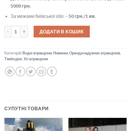
5000 грн.
За межами Київської обл. –
50
грн./1 км.
Водне поло на конях кількість
ДОДАТИ В КОШИК
Категорій:
Водні атракціони
,
Новинки
,
Оренда надувних атракціонів
,
Тімбілдінг
,
Усі атракціони
СУПУТНІ ТОВАРИ