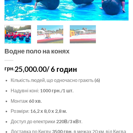
Водне поло на конях
25,000.00
/ 6 годин
грн.
Кількість людей, що одночасно грають
(6)
Надувні коні:
1000 грн./1 шт.
Монтаж
60 хв
.
Розміри:
16,2 х 8,0 х 2,8 м.
Доступ до електрики
220В/3 кВт
.
Доставка по Києву
3500 грн.
в межах 20 км. від Києва