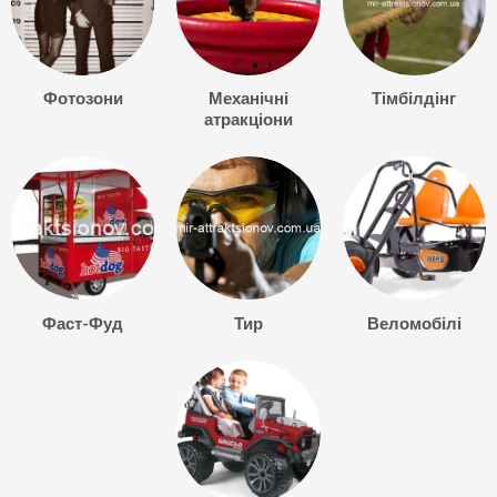
Фотозони
Механічні
Тімбілдінг
атракціони
Фаст-Фуд
Тир
Веломобілі