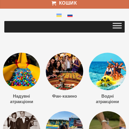
КОШИК
Надувні
Фан-казино
Водні
атракціони
атракціони