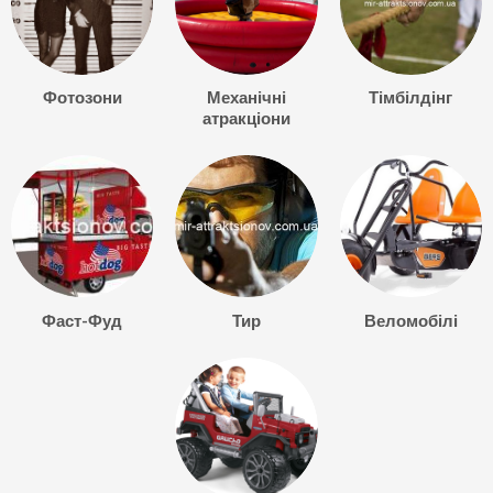
Фотозони
Механічні
Тімбілдінг
атракціони
Фаст-Фуд
Тир
Веломобілі