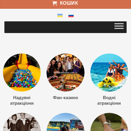
КОШИК
Надувні
Фан-казино
Водні
атракціони
атракціони