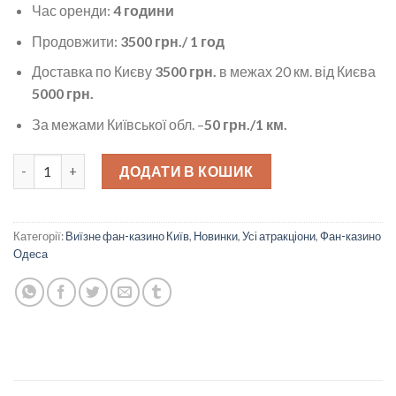
Час оренди:
4 години
Продовжити:
3500 грн./ 1 год
Доставка по Києву
3500 грн.
в межах 20 км. від Києва
5000 грн.
За межами Київської обл. –
50
грн./1 км.
Віскі-казино кількість
ДОДАТИ В КОШИК
Категорії:
Виїзне фан-казино Київ
,
Новинки
,
Усі атракціони
,
Фан-казино
Одеса