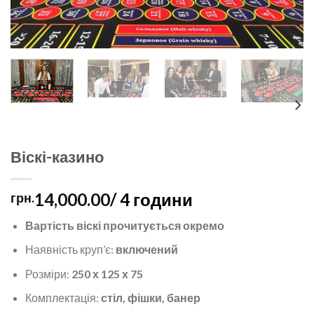
Віскі-казино
14,000.00
/ 4 години
грн.
Вартість віскі прочитується окремо
Наявність круп’є:
включений
Розміри:
250 х 125 х 75
Комплектація:
стіл, фішки, банер