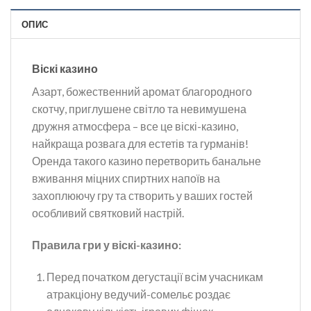
ОПИС
Віскі казино
Азарт, божественний аромат благородного
скотчу, приглушене світло та невимушена
дружня атмосфера – все це віскі-казино,
найкраща розвага для естетів та гурманів!
Оренда такого казино перетворить банальне
вживання міцних спиртних напоїв на
захоплюючу гру та створить у ваших гостей
особливий святковий настрій.
Правила гри у віскі-казино:
Перед початком дегустації всім учасникам
атракціону ведучий-сомельє роздає