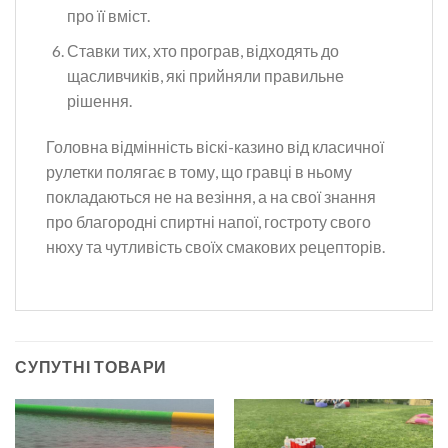
про її вміст.
Ставки тих, хто програв, відходять до
щасливчиків, які прийняли правильне
рішення.
Головна відмінність віскі-казино від класичної
рулетки полягає в тому, що гравці в ньому
покладаються не на везіння, а на свої знання
про благородні спиртні напої, гостроту свого
нюху та чутливість своїх смакових рецепторів.
СУПУТНІ ТОВАРИ