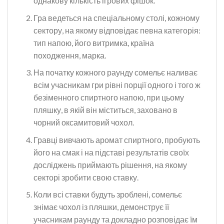
однакову кількість ігрових фішок.
Гра ведеться на спеціальному столі, кожному
сектору, на якому відповідає певна категорія:
тип напою, його витримка, країна
походження, марка.
На початку кожного раунду сомельє наливає
всім учасникам гри рівні порції одного і того ж
безіменного спиртного напою, при цьому
пляшку, в якій він міститься, заховано в
чорний оксамитовий чохол.
Гравці вивчають аромат спиртного, пробують
його на смак і на підставі результатів своїх
досліджень приймають рішення, на якому
секторі зробити свою ставку.
Коли всі ставки будуть зроблені, сомельє
знімає чохол із пляшки, демонструє її
учасникам раунду та докладно розповідає їм