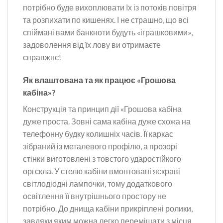
потрібно буде вихоплювати їх із потоків повітря
та розпихати по кишенях. І не страшно, що всі
спіймані вами банкноти будуть «іграшковими»,
задоволення від їх лову ви отримаєте
справжнє!
Як влаштована та як працює «Грошова
кабіна»?
Конструкція та принцип дії «Грошова кабіна
дуже проста. Зовні сама кабіна дуже схожа на
телефонну будку колишніх часів. Її каркас
зібраний із металевого профілю, а прозорі
стінки виготовлені з товстого ударостійкого
оргскла. У стелю кабіни вмонтовані яскраві
світлодіодні лампочки, тому додаткового
освітлення її внутрішнього простору не
потрібно. До днища кабіни прикріплені ролики,
завдяки яким можна легко переміщати з місця