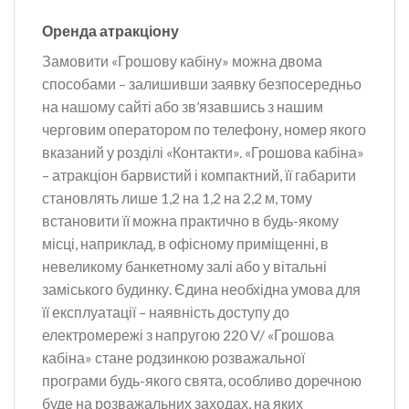
Оренда атракціону
Замовити «Грошову кабіну» можна двома
способами – залишивши заявку безпосередньо
на нашому сайті або зв’язавшись з нашим
черговим оператором по телефону, номер якого
вказаний у розділі «Контакти». «Грошова кабіна»
– атракціон барвистий і компактний, її габарити
становлять лише 1,2 на 1,2 на 2,2 м, тому
встановити її можна практично в будь-якому
місці, наприклад, в офісному приміщенні, в
невеликому банкетному залі або у вітальні
заміського будинку. Єдина необхідна умова для
її експлуатації – наявність доступу до
електромережі з напругою 220 V/ «Грошова
кабіна» стане родзинкою розважальної
програми будь-якого свята, особливо доречною
буде на розважальних заходах, на яких