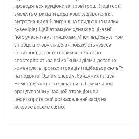
проводяться аукціони за ігрові гроші (тоді гості
зможуть отримати додаткове задоволення,
витративши свій виграш на придбання милих
сувенірів). Цей атракціон однаково цікавий і
його учасникам, і глядачам. Мисливці за успіхом
у процесі «лову скарбів», показують чудеса
спритності, а гості з великою цікавістю
спостерігають за всіма їхніми діями, дотепно
коментують промахи гравців і підбадьорюють їх
на подвиги. Одним словом, байдужих на цей
момент у залі не залишається. Таким чином,
орендувавши у нас цей атракціон, ви
перетворите свій розважальний захід на
яскраве веселе свято.