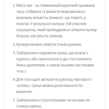
Мета гри – за обмежений короткий проміжок
часу спіймати і утримати максимально
можливу кількість банкнот, що парять у
повітрі. У результаті виграє той учасник
атракціону, який примудрився зловити купюр
більше, ніж решта гравців.
Купюри можна ловити тільки руками.
Заборонено піднімати гроші, що впали з
підлоги, або притискати їх до стін скляного
боксу долонями, а також іншими частинами
тіла J.
Для того щоб звільнити руки від чергового
«улову», гроші можна розсовувати по
кишенях.
Заборонено стукати руками чи ногами по
стінках кабіни.