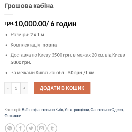
Грошова кабіна
10,000.00
/ 6 годин
грн.
Розміри:
2 х 1 м
Комплектація:
повна
Доставка по Києву
3500 грн.
в межах 20 км. від Києва
5000 грн.
За межами Київської обл. –
50
грн./1 км.
Грошова кабіна кількість
ДОДАТИ В КОШИК
Категорії:
Виїзне фан-казино Київ
,
Усі атракціони
,
Фан-казино Одеса
,
Фотозони