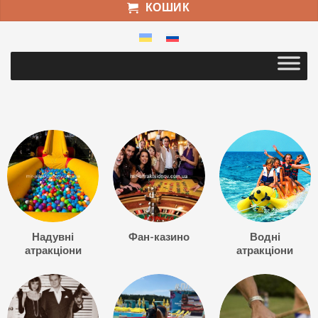
КОШИК
Надувні
Фан-казино
Водні
атракціони
атракціони