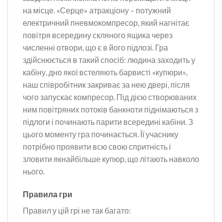
на місце. «Серце» атракціону – потужний
електричний пневмокомпресор, який нагнітає
повітря всередину скляного ящика через
численні отвори, що є в його підлозі. Гра
здійснюється в такий спосіб: людина заходить у
кабіну, дно якої встеляють барвисті «купюри»,
наш співробітник закриває за нею двері, після
чого запускає компресор. Під дією створюваних
ним повітряних потоків банкноти піднімаються з
підлоги і починають парити всередині кабіни. З
цього моменту гра починається. Її учаснику
потрібно проявити всю свою спритність і
зловити якнайбільше купюр, що літають навколо
нього.
Правила гри
Правил у цій грі не так багато: