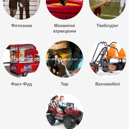
Фотозони
Механічні
Тімбілдінг
атракціони
Фаст-Фуд
Тир
Веломобілі