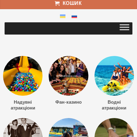
КОШИК
Надувні
Фан-казино
Водні
атракціони
атракціони