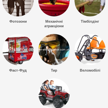
Фотозони
Механічні
Тімбілдінг
атракціони
Фаст-Фуд
Тир
Веломобілі