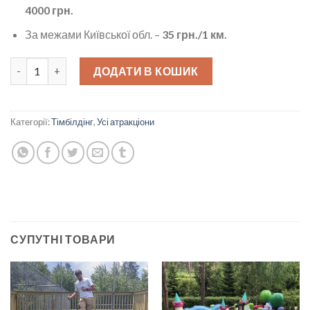
4000 грн.
За межами Київської обл. –
35
грн./1 км.
Гігантська вежа Дженга кількість
ДОДАТИ В КОШИК
Категорії:
Тімбілдінг
,
Усі атракціони
СУПУТНІ ТОВАРИ