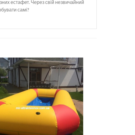
ізних естафет. Через свій незвичайний
обувати самі?