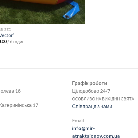
RIZED
МЕХАНІЧНІ АТРАКЦІОНИ
Vector”
Родео на бику
0.00
/ 6 годин
грн.
18,000.00
/ 6 годин
Графік роботи
полєва 1б
Цілодобово 24/7
ОСОБЛИВО НА ВИХІДНІ І СВЯТА
Катеринінська 17
Співпраця з нами
Email
info@mir-
atraktsionov.com.ua