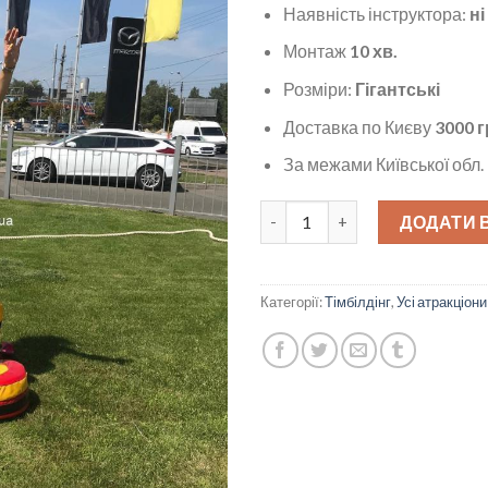
Наявність інструктора:
ні
Монтаж
10 хв.
Розміри:
Гігантські
Доставка по Києву
3000 г
За межами Київської обл.
Гігантські черевики кількість
ДОДАТИ 
Категорії:
Тімбілдінг
,
Усі атракціони