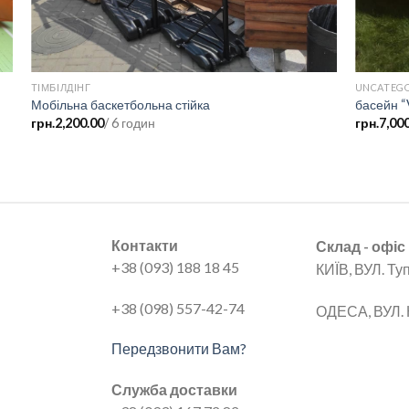
ТІМБІЛДІНГ
UNCATEGO
Мобільна баскетбольна стійка
басейн “
грн.
2,200.00
/ 6 годин
грн.
7,00
Контакти
Склад - офіс
+38 (093) 188 18 45
КИЇВ, ВУЛ. Ту
+38 (098) 557-42-74
ОДЕСА, ВУЛ. 
Передзвонити Вам?
Служба доставки