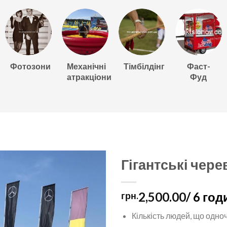
Фотозони
Механічні
Тімбілдінг
Фаст-
атракціони
Фуд
Гігантські чер
2,500.00
/ 6 год
грн.
Кількість людей, що одно