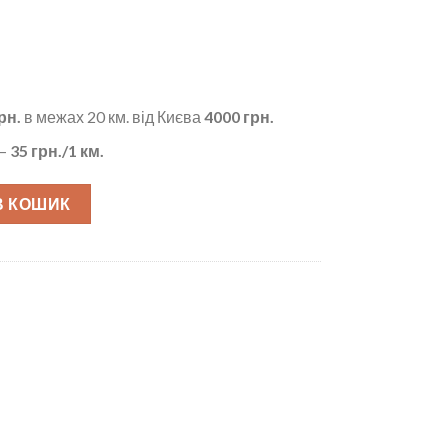
рн.
в межах 20 км. від Києва
4000 грн.
 –
35
грн./1 км.
В КОШИК