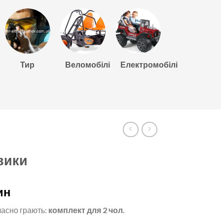
Тир
Веломобілі
Електромобілі
евики
ин
часно грають:
комплект для 2 чол.