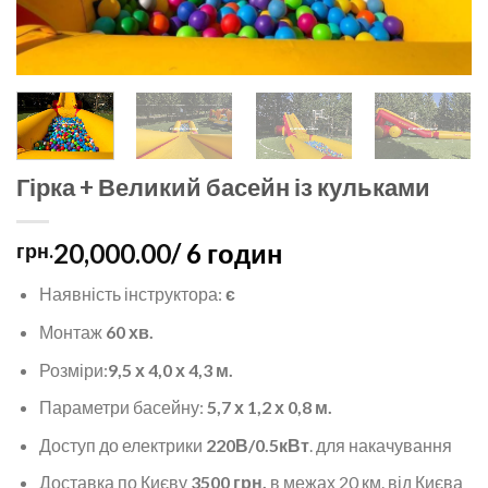
Гірка + Великий басейн із кульками
20,000.00
/ 6 годин
грн.
Наявність інструктора:
є
Монтаж
60 хв.
Розміри:
9,5 х 4,0 х 4,3 м.
Параметри басейну:
5,7 х 1,2 х 0,8 м.
Доступ до електрики
220В/0.5кВт
. для накачування
Доставка по Києву
3500 грн.
в межах 20 км. від Києва