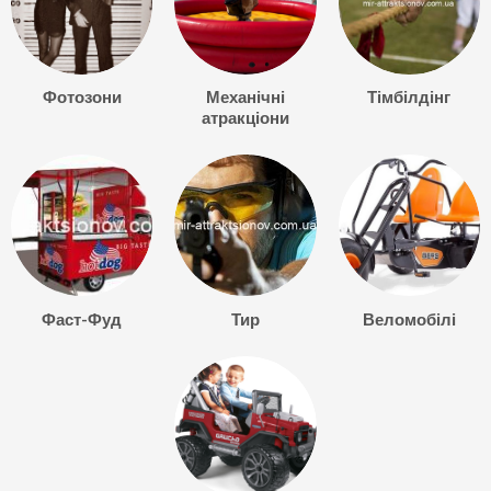
Фотозони
Механічні
Тімбілдінг
атракціони
Фаст-Фуд
Тир
Веломобілі