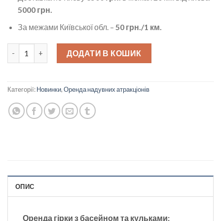
5000 грн.
За межами Київської обл. –
50 грн./1 км.
Гірка + Великий басейн із кульками кількість
ДОДАТИ В КОШИК
Категорії:
Новинки
,
Оренда надувних атракціонів
ОПИС
Оренда гірки з басейном та кульками: