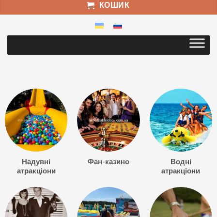
КОШИК
Надувні
Фан-казино
Водні
атракціони
атракціони