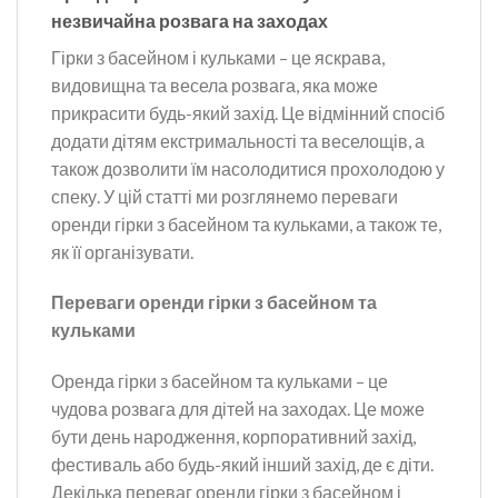
незвичайна розвага на заходах
Гірки з басейном і кульками – це яскрава,
видовищна та весела розвага, яка може
прикрасити будь-який захід. Це відмінний спосіб
додати дітям екстримальності та веселощів, а
також дозволити їм насолодитися прохолодою у
спеку. У цій статті ми розглянемо переваги
оренди гірки з басейном та кульками, а також те,
як її організувати.
Переваги оренди гірки з басейном та
кульками
Оренда гірки з басейном та кульками – це
чудова розвага для дітей на заходах. Це може
бути день народження, корпоративний захід,
фестиваль або будь-який інший захід, де є діти.
Декілька переваг оренди гірки з басейном і