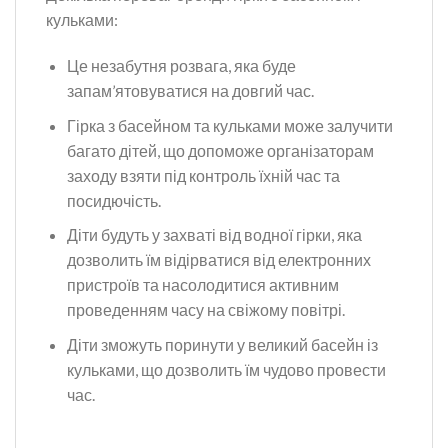
кульками:
Це незабутня розвага, яка буде
запам’ятовуватися на довгий час.
Гірка з басейном та кульками може залучити
багато дітей, що допоможе організаторам
заходу взяти під контроль їхній час та
посидючість.
Діти будуть у захваті від водної гірки, яка
дозволить їм відірватися від електронних
пристроїв та насолодитися активним
проведенням часу на свіжому повітрі.
Діти зможуть поринути у великий басейн із
кульками, що дозволить їм чудово провести
час.