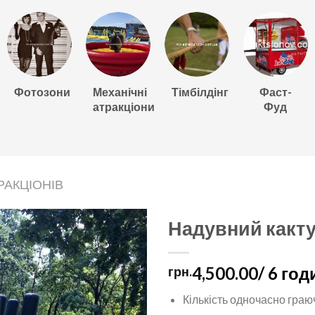
Фотозони
Механічні
Тімбілдінг
Фаст-
атракціони
Фуд
РАКЦІОНІВ
Надувний какту
4,500.00
/ 6 год
грн.
Кількість одночасно гра