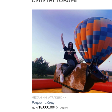
СУПУТНІ ТОВАРИ
МЕХАНІЧНІ АТРАКЦІОНИ
ель”
Родео на бику
грн.
18,000.00
/ 6 годин