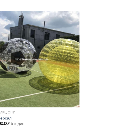
РАКЦІОНИ
НОВИНКИ
версал
Скалодром “Єгипет”
00.00
/ 6 годин
грн.
15,000.00
/6 годин