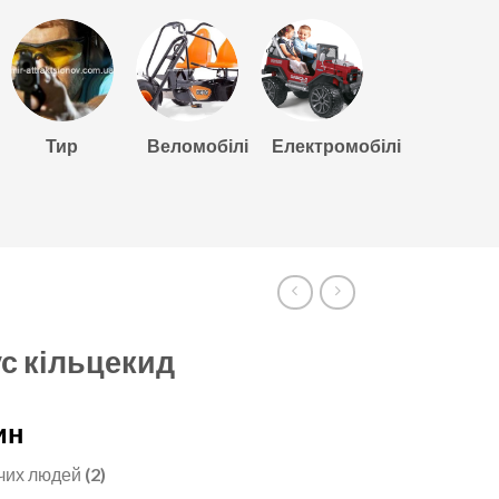
Тир
Веломобілі
Електромобілі
с кільцекид
ин
ючих людей
(2)