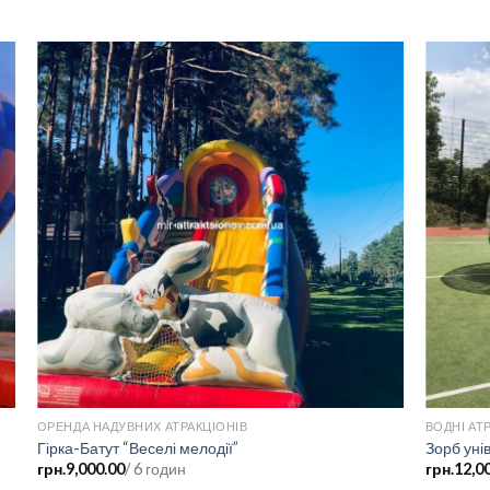
ОРЕНДА НАДУВНИХ АТРАКЦІОНІВ
ВОДНІ АТ
Гірка-Батут “Веселі мелодії”
Зорб уні
грн.
9,000.00
/ 6 годин
грн.
12,0