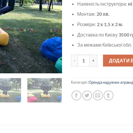
Наявність інструктора:
ні
Монтаж:
20 хв.
Розміри:
2 х 1,5 х 2 м.
Доставка по Києву
3500 г
За межами Київської обл.
Надувний кактус кільцекид кі
ДОДАТИ 
Категорії:
Оренда надувних атракці