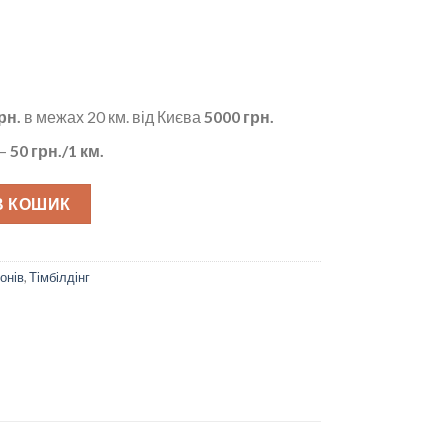
рн.
в межах 20 км. від Києва
5000 грн.
 –
50 грн./1 км.
лькість
В КОШИК
онів
,
Тімбілдінг