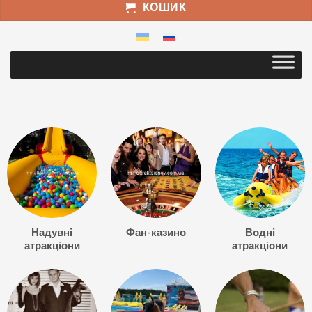
КОШИК
Надувні
Фан-казино
Водні
атракціони
атракціони