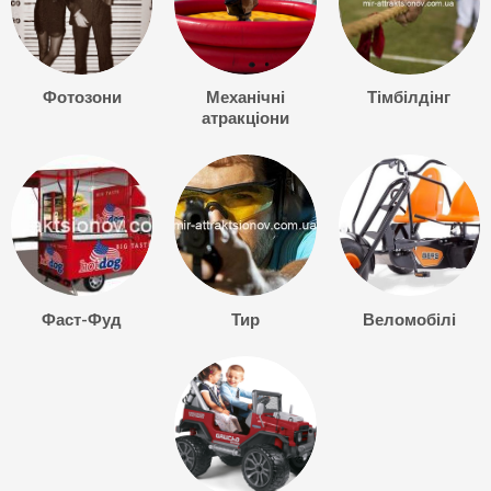
Фотозони
Механічні
Тімбілдінг
атракціони
Фаст-Фуд
Тир
Веломобілі