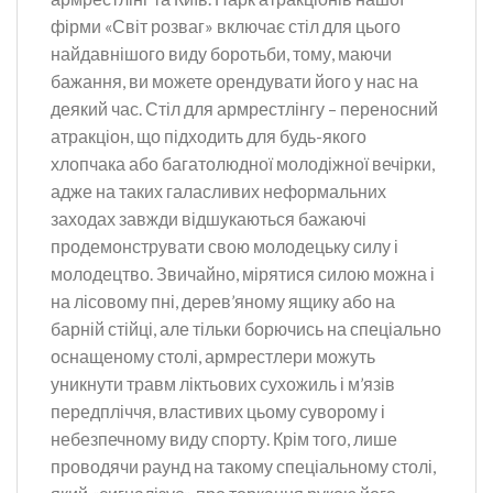
фірми «Світ розваг» включає стіл для цього
найдавнішого виду боротьби, тому, маючи
бажання, ви можете орендувати його у нас на
деякий час. Стіл для армрестлінгу – переносний
атракціон, що підходить для будь-якого
хлопчака або багатолюдної молодіжної вечірки,
адже на таких галасливих неформальних
заходах завжди відшукаються бажаючі
продемонструвати свою молодецьку силу і
молодецтво. Звичайно, мірятися силою можна і
на лісовому пні, дерев’яному ящику або на
барній стійці, але тільки борючись на спеціально
оснащеному столі, армрестлери можуть
уникнути травм ліктьових сухожиль і м’язів
передпліччя, властивих цьому суворому і
небезпечному виду спорту. Крім того, лише
проводячи раунд на такому спеціальному столі,