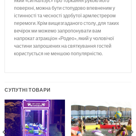
який «сигналізує» про торкання рукою його
поверхні, можна бути стопудово впевненим у
істинності та чесності здобутої армлестрером
перемоги. Крім вищезгаданого столу, для таких
вечірок ми можемо запропонувати вам
напрокат атракціон «Родео», який у чоловічої
частини запрошених на святкування гостей
користується не меншою популярністю.
СУПУТНІ ТОВАРИ