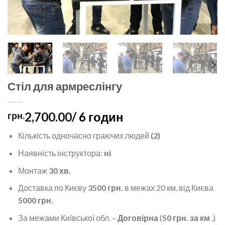
Стіл для армреслінгу
2,700.00
/ 6 годин
грн.
Кількість одночасно граючих людей
(2)
Наявність інструктора:
ні
Монтаж
30 хв.
Доставка по Києву
3500 грн.
в межах 20 км. від Києва
5000 грн.
За межами Київської обл. –
Договірна
(
50 грн. за км
.)