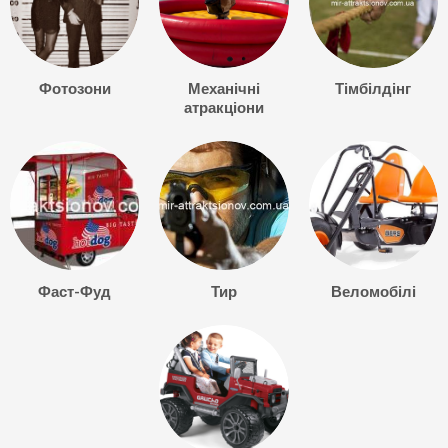
Фотозони
Механічні
Тімбілдінг
атракціони
Фаст-Фуд
Тир
Веломобілі