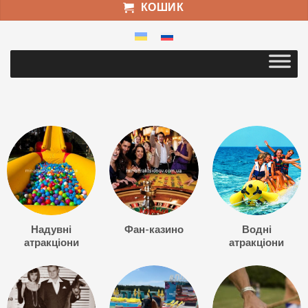
КОШИК
Надувні
Фан-казино
Водні
атракціони
атракціони