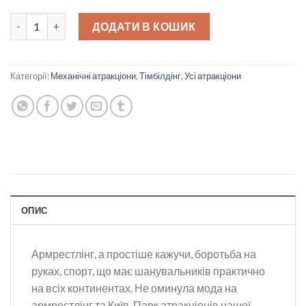
Стіл для армреслінгу кількість
ДОДАТИ В КОШИК
Категорії:
Механічні атракціони
,
Тімбілдінг
,
Усі атракціони
ОПИС
Армрестлінг, а простіше кажучи, боротьба на
руках, спорт, що має шанувальників практично
на всіх континентах. Не оминула мода на
армрестлінг та Київ. Парк атракціонів нашої