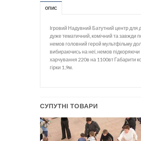
ОПИС
Ігровий Надувний Батутний центр для 
дуже тематичний, комічний та завжди п
немов головний герой мультфільму до
вибираючись на неї, немов підкоряючи п
харчування 220в на 1100вт Габарити ко
гірки 1,9м.
СУПУТНІ ТОВАРИ