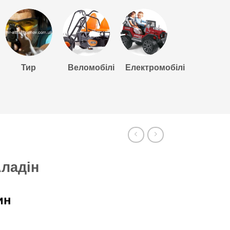
Тир
Веломобілі
Електромобілі
Аладін
ин