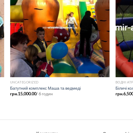
UNCATEGORIZED
ВОДНІ АТ
Батутний комплекс Маша та ведмеді
Біличі к
грн.
15,000.00
/ 6 годин
грн.
6,50