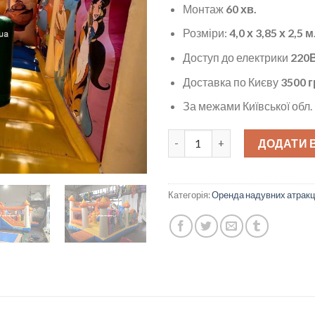
Монтаж
60 хв.
Розміри:
4,0 х 3,85 х 2,5 м
Доступ до електрики
220В
Доставка по Києву
3500 г
За межами Київської обл.
Ігровий центр Аладін кількіст
ДОДАТИ 
Категорія:
Оренда надувних атракц