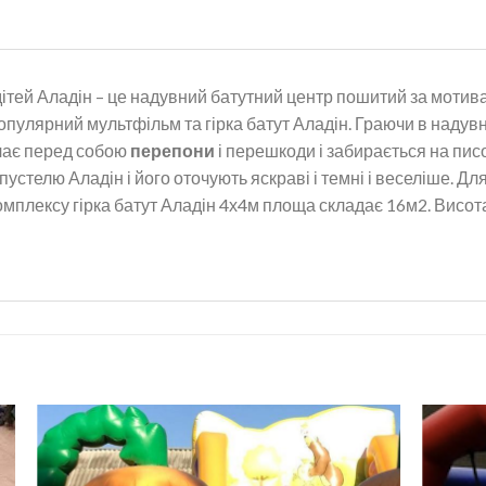
дітей Аладін – це надувний батутний центр пошитий за моти
опулярний мультфільм та гірка батут Аладін. Граючи в надув
лає перед собою
перепони
і перешкоди і забирається на писо
устелю Аладін і його оточують яскраві і темні і веселіше. Дл
мплексу гірка батут Аладін 4х4м площа складає 16м2. Висот