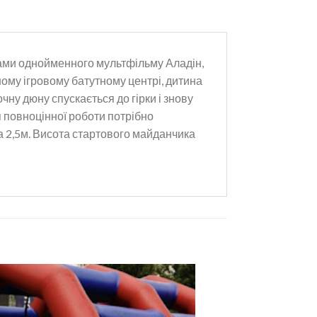
вами однойменного мультфільму Аладін,
ному ігровому батутному центрі, дитина
чну дюну спускається до гірки і знову
я повноцінної роботи потрібно
а 2,5м. Висота стартового майданчика