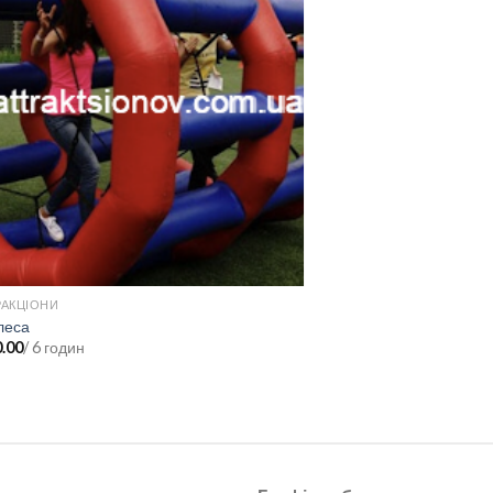
РАКЦІОНИ
UNCATEGORIZED
олеса
Бампербол
0.00
/ 6 годин
грн.
2,000.00
/ 6 годин