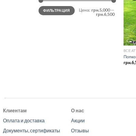
Минимальная
Максимальная
Цена:
грн.5,000
—
ФИЛЬТРАЦИЯ
цена
цена
грн.6,500
ВСЕ А
Попко
грн.
6,
.
Клиентам
О нас
Оплата и доставка
Акции
Документы, сертификаты
Отзывы