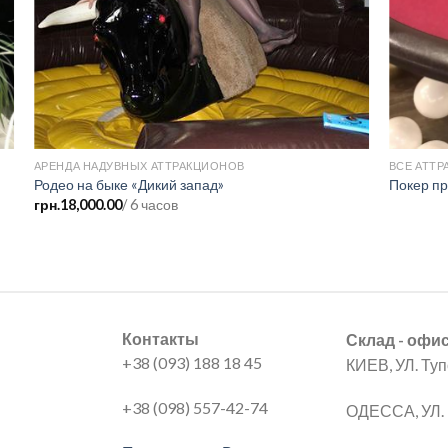
АРЕНДА НАДУВНЫХ АТТРАКЦИОНОВ
ВСЕ АТТ
Родео на быке «Дикий запад»
Покер пр
грн.
18,000.00
/ 6 часов
Контакты
Склад - офи
+38 (093) 188 18 45
КИЕВ, УЛ. Ту
+38 (098) 557-42-74
ОДЕССА, УЛ. 