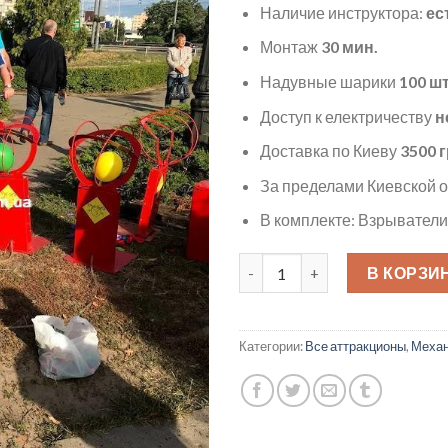
Наличие инструктора:
ес
Монтаж
30 мин.
Надувные шарики
100 шт
Доступ к електричеству
н
Доставка по Киеву
3500 г
За пределами Киевской о
В комплекте: Взрывател
Количество товара Взрывате
В КОРЗИ
Категории:
Все аттракционы
,
Механ