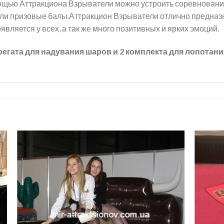
ощью Аттракциона Взрыватели можно устроить соревнования 
или призовые балы.Аттракцион Взрыватели отлично предназнач
является у всех, а так же много позитивных и ярких эмоций.
регата для надувания шаров и 2 комплекта для лопотани