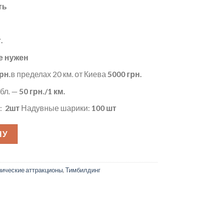
ть
.
е нужен
рн.
в пределах 20 км. от Киева
5000 грн.
бл. —
50
грн./1 км.
и:
2шт
Надувные шарики:
100 шт
ли 2
НУ
ические аттракционы
,
Тимбилдинг