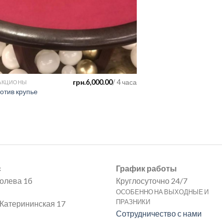
грн.
6,000.00
/ 4 часа
РАКЦИОНЫ
ВСЕ АТТРАКЦИОНЫ
отив крупье
Бюджетный покер
с
График работы
полева 1б
Круглосуточно 24/7
ОСОБЕННО НА ВЫХОДНЫЕ И
ПРАЗНИКИ
Катерининская 17
Сотрудничество с нами