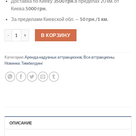
Доставка по Киеву
3500 грн.
в пределах 20 км. от
Киева
5000 грн.
За пределами Киевской обл. —
50
грн./1 км.
Количество товара Поло на конях
В КОРЗИНУ
Категории:
Аренда надувных аттракционов
,
Все аттракционы
,
Новинки
,
Тимбилдинг
ОПИСАНИЕ