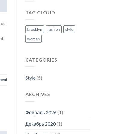
TAG CLOUD
rus
brooklyn
fashion
style
at
women
CATEGORIES
Style
(5)
ment
ARCHIVES
Февраль 2026
(1)
Декабрь 2020
(1)