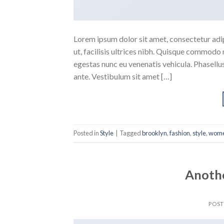
Lorem ipsum dolor sit amet, consectetur adipi
ut, facilisis ultrices nibh. Quisque commodo 
egestas nunc eu venenatis vehicula. Phasellus
ante. Vestibulum sit amet […]
Posted in
Style
|
Tagged
brooklyn
,
fashion
,
style
,
wom
Anothe
POS