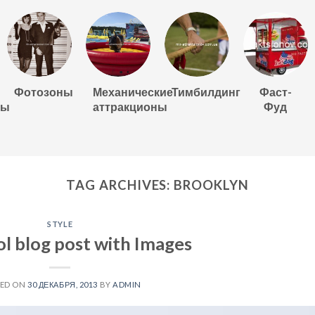
Фотозоны
Механические
Тимбилдинг
Фаст-
ны
аттракционы
Фуд
TAG ARCHIVES:
BROOKLYN
STYLE
ol blog post with Images
TED ON
30 ДЕКАБРЯ, 2013
BY
ADMIN