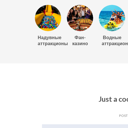
Надувные
Фан-
Водные
аттракционы
казино
аттракцио
Just a co
POS