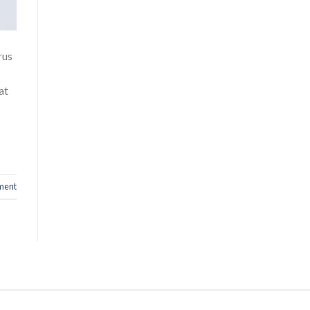
rus
at
ment