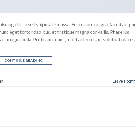
scing elit. In sed vulputate massa. Fusce ante magna, iaculis ut pu
nunc eget tortor dapibus, et tristique magna convallis. Phasellus
 et magna nulla. Proin ante nunc, mollis a lectus ac, volutpat placer
CONTINUE READING
→
en
Leave a com